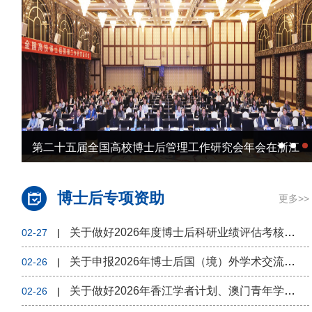
第二十五届全国高校博士后管理工作研究会年会在浙江
大...
博士后专项资助
更多>>
关于做好2026年度博士后科研业绩评估考核资...
02-27
|
关于申报2026年博士后国（境）外学术交流项...
02-26
|
关于做好2026年香江学者计划、澳门青年学者...
02-26
|