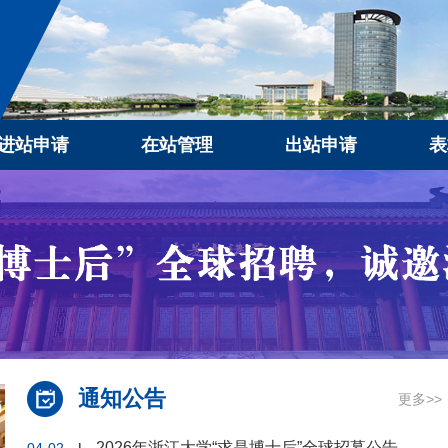
进站申请
在站管理
出站申请
表
通知公告
更多>>
2026年浙江大学“求是博士后”全球招募公告