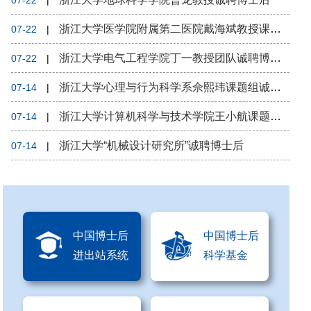
07-22
|
浙江大学医学院附属第二医院戴海斌教授课题...
07-22
|
浙江大学电气工程学院丁一教授团队诚聘博士...
07-22
|
浙江大学心理与行为科学系佘熙玮课题组诚聘...
07-14
|
浙江大学计算机科学与技术学院王小航课题组...
07-14
|
浙江大学“机械设计研究所”诚聘博士后
07-14
|
中国博士后
中国博士后
进出站系统
科学基金