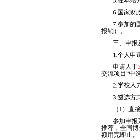
5.
在本站
6.
国家财
7.
参加的
报销）。
三、申报
1.
个人申
申请人于
交流项目”中
2.
学校
人
3.
遴选方
（
1
）直
参加申报
推荐，全国博
额用完即止。