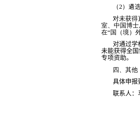
（
2
）遴
对未获得
室、中国博士
在“国（境）
对
通过学
未
能
获
得
全国
专项资助。
四、其他
具体
申报
联系人：