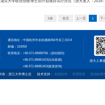
界顶尖大学联合招收博士后计划项目试行办法（浙大发人〔2018〕
5条
首页
上一页
1
下
通讯地址：中国杭州市余杭塘路866号东三103-8
邮编：310058
联系电话：+86-571-88989766（进站报到)
+86-571-88981423(出站延期)
浙大人事
+86-571-88981453(政策咨询)
所有：浙江大学博士后
技术支持：
创高软件
管理登录
流动站管