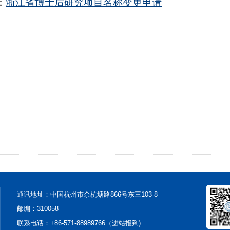
：
浙江省博士后研究项目名称变更申请
通讯地址：中国杭州市余杭塘路866号东三103-8
邮编：310058
联系电话：+86-571-88989766（进站报到)