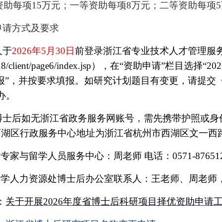
资助每项
15
万元；一等资助每项
8
万元；二等资助每项
5
申请方式及要求
人于
202
6
年
5
月
3
0
日
前登录浙江省专业技术人才管理服
8/client/page6/index.jsp
），在“资助申请”栏目选择“
202
报”，并按要求填报。
如研究计划题目有变更，请提交
办。
博士后如无浙江省政务服务网账号，需先携带护照或身
西湖区行政服务中心地址为浙江省杭州市西湖区文一西
专家与留学人员服务中心：周老师 电话：
0571-87651
大学人力资源处博士后办公室联系人：王老师、周老师
：
关于开展2026年度省博士后科研项目择优资助申请