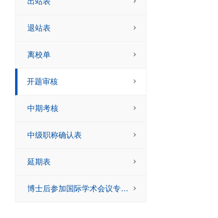
出站表
退站表
离校单
开题审核
中期考核
中级职称确认表
延期表
博士后参加国际学术会议专项资助申请表