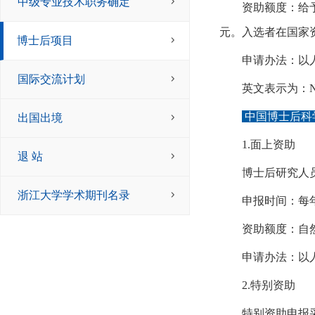
中级专业技术职务确定
资助额度：
给
元。入选者在国家
博士后项目
申请办法：
以
国际交流计划
英文表示为：
N
中国博士后科
出国出境
1
.面上资助
退 站
博士后研究人
浙江大学学术期刊名录
申报时间：
每
资助额度：
自
申请办法：
以
2.
特别资助
特别资助申报