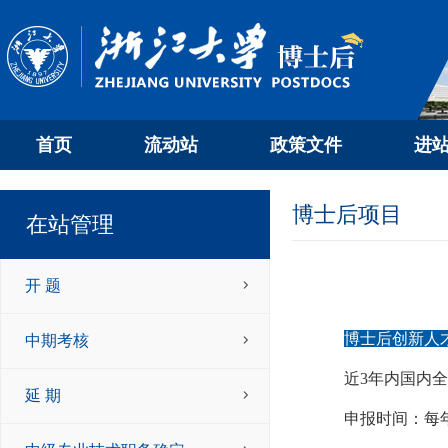
首页
流动站
政策文件
进
博士后项目
在站管理
开 题
博士后创新人
中期考核
近
3
年内国内全
延 期
申报时间：
每