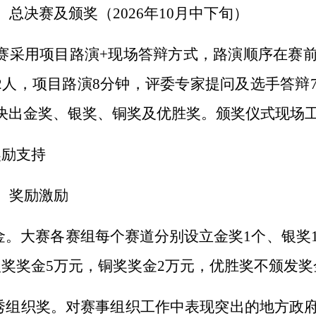
）总决赛及颁奖（
2026
年
10
月中
下
旬）
赛采用项目路演
+现场
答辩方式
，路演顺序在赛
2
人
，
项目路
演
8
分钟，
评委
专家提问及选手答辩
决
出金奖、银奖、铜奖及优胜奖。颁奖仪式现场
奖励支持
）奖励激励
金。
大赛
各
赛组每个赛道分别设立
金
奖
1
个、银奖
银奖奖
金
5
万元，铜奖奖
金
2
万元，优胜奖不颁发奖
秀组织奖。
对赛事组织工作中表现突出的地方政