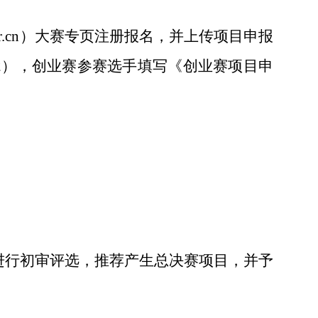
.cn
）
大赛
专页
注册报名
，
并上传
项目
申报
2
），创业赛参赛选手填写《创业赛项目申
进行
初审评选
，推荐产生总决赛项目，并予