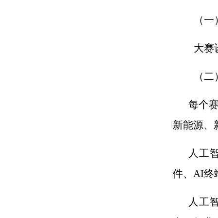
（一
大赛
（二
每个
新能源、
人工
件、
AI
终
人工