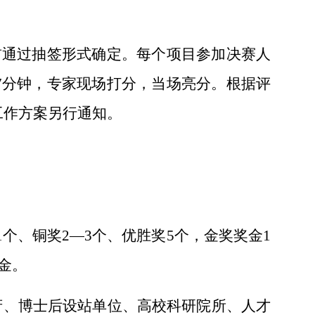
前通过抽签形式确定
。每个项目参加决赛人
7
分钟，专家现场打分，当场亮分。
根据评
工作方案另行通知。
1
个、铜奖
2
—
3
个、优胜奖
5
个，
金奖奖
金
1
金
。
府、博士后设站单位、高校
科研
院所、
人才