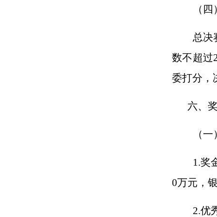
（
四
总决
数不超过
委打分，
六、
（一
1.
奖
0
万元，
2.
优