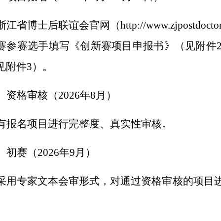
浙江省博士后联谊会
官网（
http://
www.zjpostdoctor
赛参赛选手填写《创新赛项目申报书》（见附
件
见附
件
3
）。
）资格审
核
（
2026
年
8
月）
有报名项目进行完整度、真实性审核。
）初赛
（
2026
年
9
月）
采用
专家文本
会审形式
，
对通过资格审核的项目