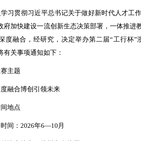
入学习贯彻习近平总书记关于
做好
新时代人才工
政府
加快建设一流创新生态
决策部署
，一体推进
深度融合，
经研究，
决定举办第二届
“工行杯”
将有关事项通知如下：
大赛主题
深度融合
博创引领未来
时间地点
）时间：
2026
年
6
—
10
月