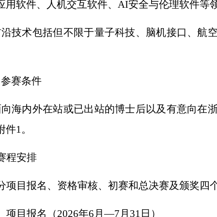
应用软件、人机交互软件、
AI
安全与伦理软件等
前沿技术
包括
但不限于量子
科技
、
脑机接口
、
航
）参赛条件
面向海内外在站或已出站的博士后以及有意向在
附件
1
。
赛程安排
分项目报名、资格审
核、初赛
和总决赛
及颁奖四
）
项目
报名（
2026
年
6
月
—
7
月
3
1
日）