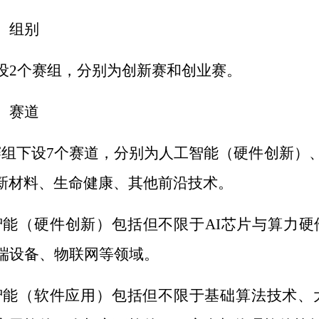
）组别
设
2
个
赛
组，分别
为
创新赛
和
创业赛。
）赛道
赛组下设
7
个赛道，分别为人工智能（硬件创新）
新材料、生
命
健康、其他前沿技术。
智能（硬件创新）
包括
但不限于
AI
芯片与算力硬
端设备、物联网等领域。
智能（软件应用）
包括
但不限于基础算法技术、