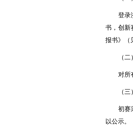
登录
书，创新
报书》（
（二
对所
（三
初赛
以公示。