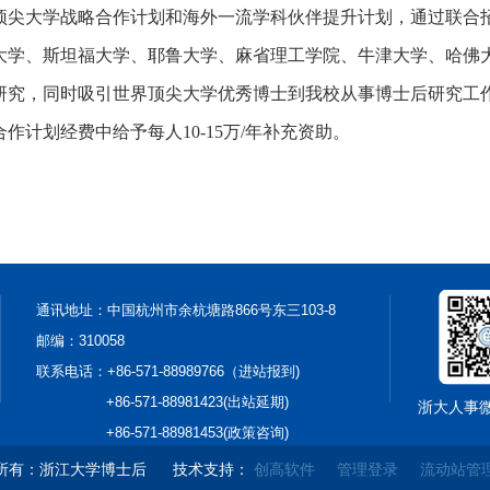
顶尖大学战略合作计划和海外一流学科伙伴提升计划，通过联合
大学、斯坦福大学、耶鲁大学、麻省理工学院、牛津大学、哈佛
研究，同时吸引世界顶尖大学优秀博士到我校从事博士后研究工
作计划经费中给予每人10-15万/年补充资助。
通讯地址：中国杭州市余杭塘路866号东三103-8
邮编：310058
联系电话：+86-571-88989766（进站报到)
+86-571-88981423(出站延期)
浙大人事
+86-571-88981453(政策咨询)
所有：浙江大学博士后
技术支持：
创高软件
管理登录
流动站管