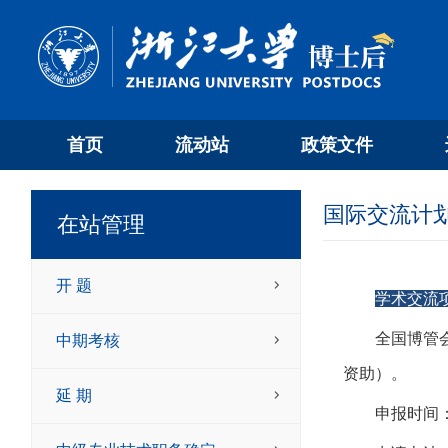
首页
流动站
政策文件
国际交流计
在站管理
开 题
学术交流
全国博管
中期考核
资助）。
延 期
申报时间：