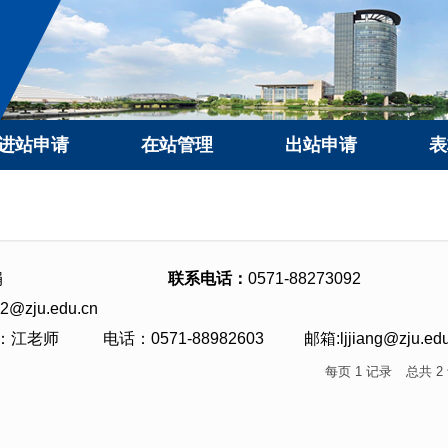
进站申请
在站管理
出站申请
表
娟
联系电话：
0571-88273092
2@zju.edu.cn
江老师 电话：0571-88982603 邮箱:ljjiang@zju.edu
每页
1
记录
总共
2