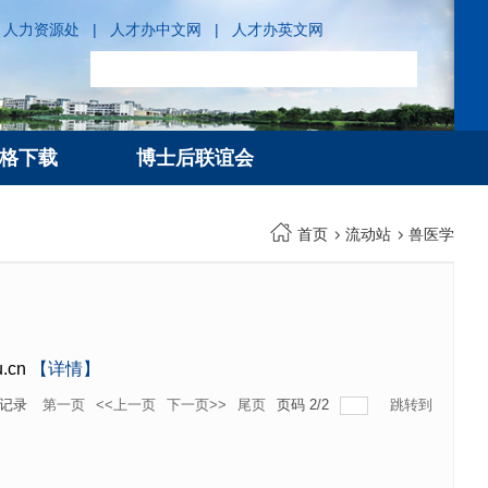
人力资源处
|
人才办中文网
|
人才办英文网
格下载
博士后联谊会
首页
流动站
兽医学
.cn
【详情】
记录
第一页
<<上一页
下一页>>
尾页
页码
2
/
2
跳转到