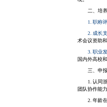
二、培
1.
职称
2.
成长
术会议资助
3.
职业
国内外高校
三、申
1.
认同
团队协作能
2.
年龄