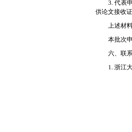
3.
代表
供论文接收
上述材
本批次
六、联
1.
浙江