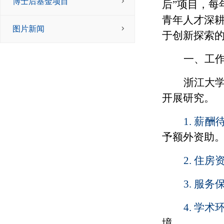
博士后基金项目
后
”
项目，每
青年人才深
图片新闻
于创新探索
一、工
浙江大学
开展研究。
1.
薪酬
予额外资助
2.
住房
3.
服务
4.
学术
境。