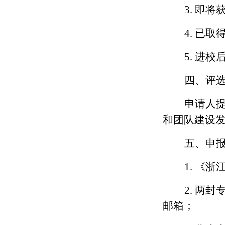
3.
即将
4.
已取
5.
进校
四、评
申请人
和团队建设
五、申
1.
《浙
2.
两封
邮箱；