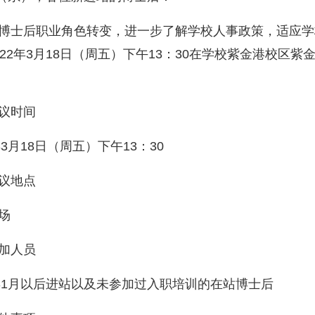
博士后职业角色转变，进一步了解学校人事政策，适应学
2
2
年
3
月
18
日（
周五
）下午
13：30在学校紫金港校区
议时间
年
3
月
18
日（
周五
）下午
13：30
议地点
场
加人员
年
1
月以后进站
以及未参加过入职培训
的
在站
博士后