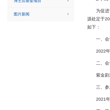
博士后基金项目
为促进
图片新闻
源处
定于
20
如下：
一、会
202
2
二、会
紫金剧
三、参
202
1