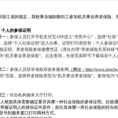
和浙江省的规定，我校事业编制教职工参加机关事业
养老保险、
、个人的参保证明
径一：
参保人员打开手机支付宝
APP进入“市民中心”
，选择
“社保”
，选择“个人社保证明”进入办事。
证明打印类型有：个人参保证
放证明、养老保险参保缴费凭证（请在办理“养老保险关系转移
为
“
机关事业养老保险
”
。点击查询，长按页面即可下载保存个人
径二：
参保人员
登录省政府政务服务网
（
网址：
http://www.zjzwfw
明
”页面，
选择养老保险类型为“机关事业养老保险”、参保地为“
径三：
经办机构服务大厅打印。
本人根据具体需要确定要开具哪一种社会保险的参保证明。比较
携带被证明人的身份证件原件，前往具体哪一类社会保险的经办
取号到服务窗口打印两种方式。