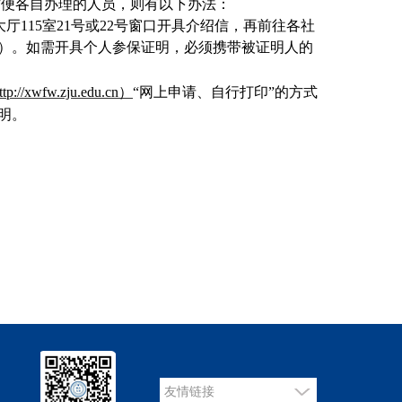
方便各自办理的人员，则有以下办法：
大厅
115
室
21
号或
22
号窗口开具介绍信，再前往各社
）。如需开具个人参保证明，必须携带被证明人的
ttp://xwfw.zju.edu.cn
）
“
网上申请、自行打印
”
的方式
明。