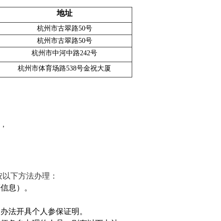
地址
杭州市古翠路
50
号
杭州市古翠路
50
号
杭州市中河中路242号
杭州市体育场路
538
号金祝大厦
，
按以下方法办理：
等信息）。
列办法开具个人参保证明
。