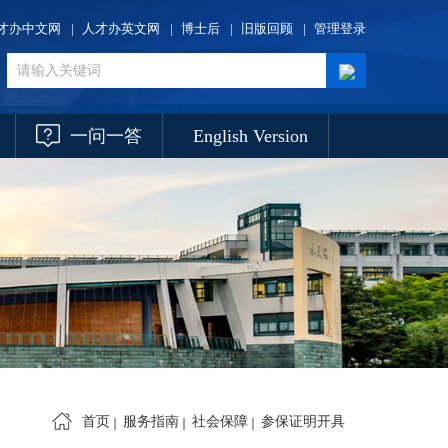
才办中文网
|
人才办英文网
|
博士后
|
旧版回顾
|
管理登录
一问一答
English Version
首页
服务指南
社会保障
参保证明开具