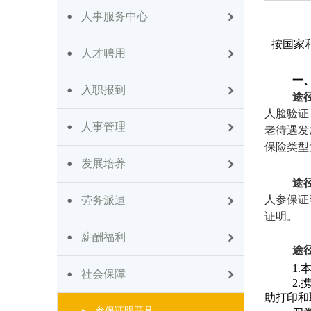
人事服务中心
按国家
人才聘用
一
入职报到
途
人脸验证
人事管理
老待遇发
保险类型
发展培养
途
人参保证
劳务派遣
证明。
薪酬福利
途
1.
社会保障
2.
助打印和
参保证明开具