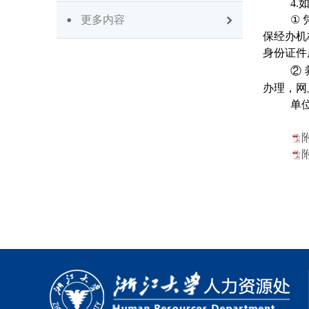
4.
更多内容
①
保经办机
身份证件
②
办理，网
单
附
附