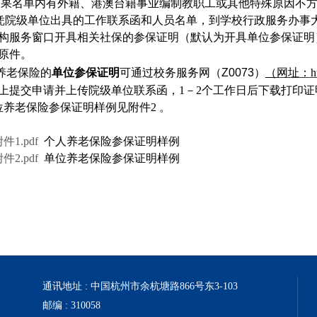
如果名单内有外籍、港澳台籍事业编制教职工或其他特殊原因不
凭院级单位出具的工作联系函和人员名单，到学校行政服务办事
构服务窗口开具相关社保的参保证明（默认为开具单位参保证明
原件。
养老保险的
单位参保证明
可通过校务服务网（
Z0073
）
（
网址：
h
上提交申请并上传院级单位联系函，
1
－
2
个工作日后下载打印证
位养老保险参保证明样例见附件2 。
件1.pdf
个人养老保险参保证明样例
件2.pdf
单位养老保险参保证明样例
通讯地址 : 中国杭州市余杭塘路866号东3-103
邮编 : 310058