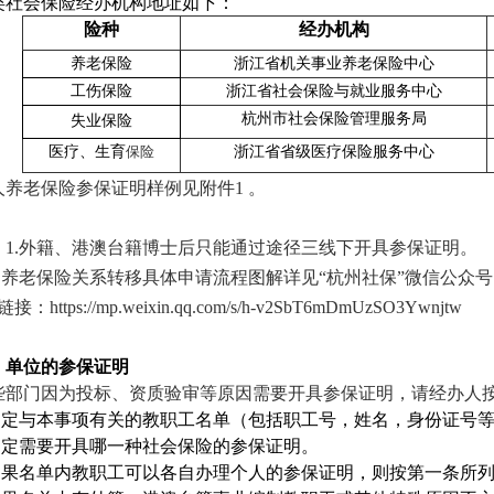
类社会保险经办机构地址如下：
险种
经办机构
养老保险
浙江省机关事业养老保险中心
工伤保险
浙江省社会保险与就业服务中心
杭州市社会保险管理服务局
失业保险
医疗、生育
保险
浙江省省级医疗保险服务中心
人养老保险参保证明样例见附件1 。
：1.外籍、港澳台籍博士后只能通过途径三线下开具参保证明。
.养老保险关系转移具体申请流程图解详见“杭州社保”微信公众号
https://mp.weixin.qq.com/s/h-v2SbT6mDmUzSO3Ywnjtw
、单位的参保证明
些部门因为投标、资质验审等原因需要开具参保证明，请经办人
确定与本事项有关的教职工名单（包括职工号，姓名，身份证号
确定需要开具哪一种社会保险的参保证明。
如果名单内教职工可以各自办理个人的参保证明，则按第一条所