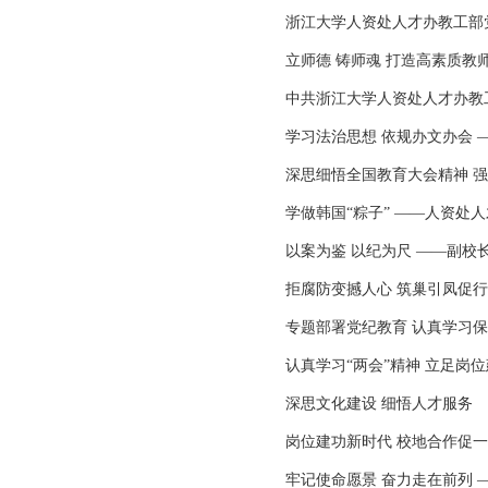
浙江大学人资处人才办教工部
立师德 铸师魂 打造高素质
中共浙江大学人资处人才办教
学习法治思想 依规办文办会
深思细悟全国教育大会精神 强
学做韩国“粽子” ——人资处
以案为鉴 以纪为尺 ——副
拒腐防变撼人心 筑巢引凤促
专题部署党纪教育 认真学习保
认真学习“两会”精神 立足岗
深思文化建设 细悟人才服务
岗位建功新时代 校地合作促
牢记使命愿景 奋力走在前列