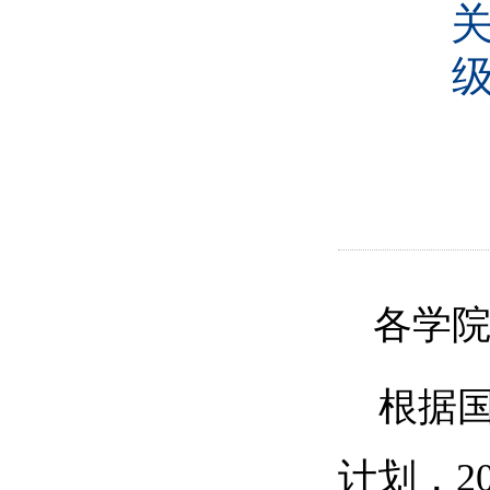
关
各学
根据国
计划，2