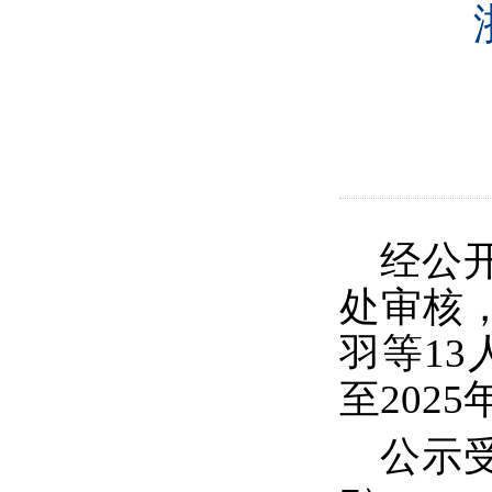
经公
处审核
羽等
1
3
至
202
5
公示