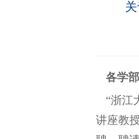
关
各学
“
浙江
讲座教