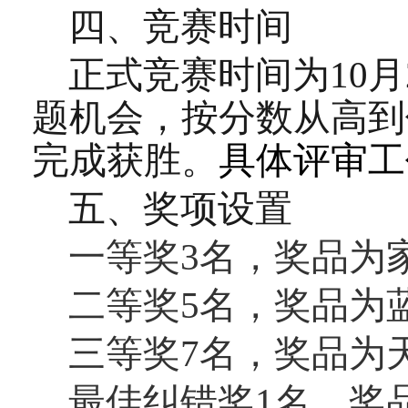
四、
竞赛时间
正式竞赛时间为
10
月
题机会，按分数从高到
完成获胜。
具体评审工
五、
奖项设置
一等奖
3
名，奖品为
二等奖
5
名，奖品为
三等奖
7
名，奖品为
最佳纠错奖
1
名，奖